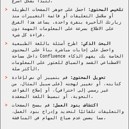
لتبدأ بشكل أسرع.
تلخيص المحتوى:
احصل على جوهر الصفحات الطويلة
أو سلاسل التعليقات أو قائمة التغييرات منذ
زيارتك الأخيرة بنقرة واحدة. يساعد هذا الفرق
على الاطلاع بسرعة على المعلومات المهمة دون
قراءة كل شيء.
البحث الذكي:
اطرح أسئلة باللغة الطبيعية
واحصل على إجابات مباشرة بناءً على المحتوى
داخل مساحة Confluence الخاصة بك. يفهم الذكاء
الاصطناعي القصد والسياق للعثور على المعلومات
الأكثر صلة.
تحويل المحتوى:
قم بتمييز أي نص لإعادة
كتابته، أو تغيير لهجته (على سبيل المثال، من
غير رسمي إلى احترافي)، أو إصلاح القواعد
النحوية، أو تبسيط اللغة المعقدة.
اكتشاف بنود العمل:
قم بمسح الصفحات
والتعليقات تلقائيًا لتحديد وإدراج بنود العمل،
مما يضمن عدم ضياع المهام في المناقشة.