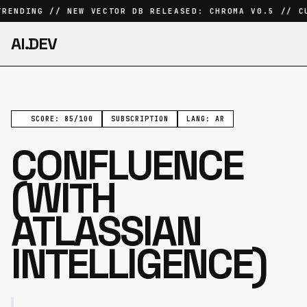
RENDING // NEW VECTOR DB RELEASED: CHROMA V0.5 // CU
AI.DEV
SCORE: 85/100
SUBSCRIPTION
LANG: AR
CONFLUENCE
(WITH
ATLASSIAN
INTELLIGENCE)