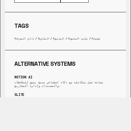
TAGS
مؤسسة
/
توليد المحتوى
/
التوثيق
/
التعاون
/
إدارة المعرفة
ALTERNATIVE SYSTEMS
NOTION AI
مساحة عمل متكاملة مع ذكاء اصطناعي مدمج بعمق للملاحظات
والمستندات وإدارة المشاريع.
SLITE
قاعدة معرفة تعاونية تركز على الفرق العاملة عن بعد مع ذكاء
اصطناعي للبحث والكتابة.
GURU
منصة لإدارة المعرفة تقدم معلومات موثقة في الوقت الفعلي،
مباشرة ضمن سير عملك.
TETTRA