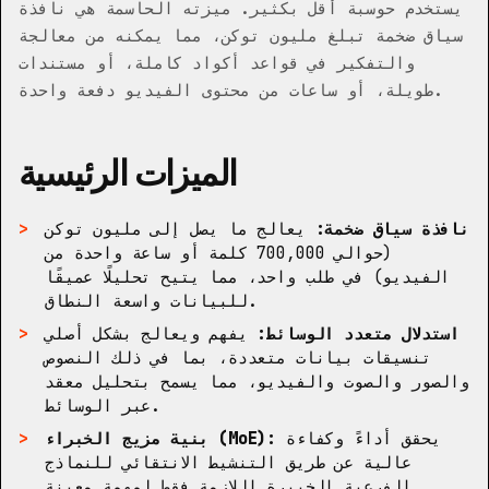
يستخدم حوسبة أقل بكثير. ميزته الحاسمة هي نافذة
سياق ضخمة تبلغ مليون توكن، مما يمكنه من معالجة
والتفكير في قواعد أكواد كاملة، أو مستندات
طويلة، أو ساعات من محتوى الفيديو دفعة واحدة.
الميزات الرئيسية
نافذة سياق ضخمة:
يعالج ما يصل إلى مليون توكن
(حوالي 700,000 كلمة أو ساعة واحدة من
الفيديو) في طلب واحد، مما يتيح تحليلًا عميقًا
للبيانات واسعة النطاق.
استدلال متعدد الوسائط:
يفهم ويعالج بشكل أصلي
تنسيقات بيانات متعددة، بما في ذلك النصوص
والصور والصوت والفيديو، مما يسمح بتحليل معقد
عبر الوسائط.
يحقق أداءً وكفاءة
بنية مزيج الخبراء (MoE):
عالية عن طريق التنشيط الانتقائي للنماذج
الفرعية الخبيرة اللازمة فقط لمهمة معينة.