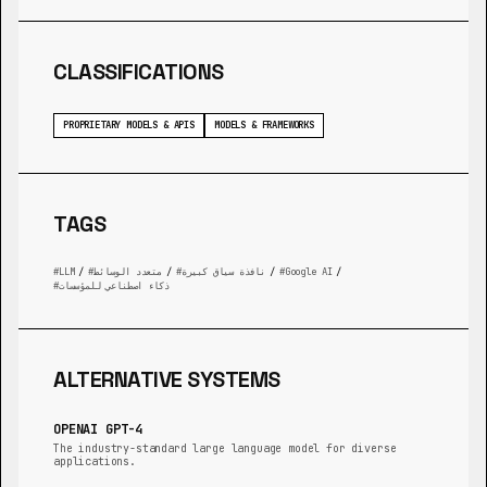
CLASSIFICATIONS
PROPRIETARY MODELS & APIS
MODELS & FRAMEWORKS
TAGS
/
Google AI
/
نافذة سياق كبيرة
/
متعدد الوسائط
/
LLM
ذكاء اصطناعي للمؤسسات
ALTERNATIVE SYSTEMS
OPENAI GPT-4
The industry-standard large language model for diverse
applications.