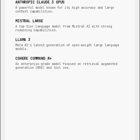
ANTHROPIC CLAUDE 3 OPUS
A powerful model known for its high accuracy and large
context capabilities.
MISTRAL LARGE
A top-tier language model from Mistral AI with strong
reasoning capabilities.
LLAMA 3
Meta AI's latest generation of open-weight large language
models.
COHERE COMMAND R+
An enterprise-grade model focused on retrieval augmented
generation (RAG) and tool use.