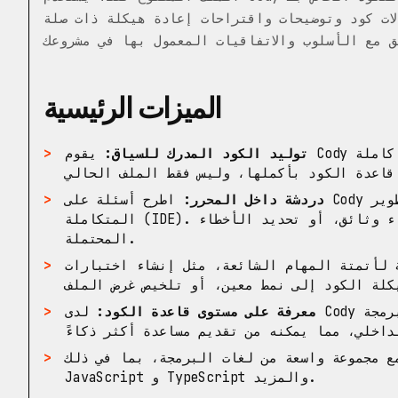
ات كود وتوضيحات واقتراحات إعادة هيكلة ذات صلة
الميزات الرئيسية
توليد الكود المدرك للسياق:
يقوم Cody بالإكمال التلقائي لأسطر فردية أو وظائف كاملة
دردشة داخل المحرر:
اطرح أسئلة على Cody حول الكود الخاص بك مباشرة في بيئة التطوير
المتكاملة (IDE). يمكنك أن تطلب منه شرح كود معقد، أو إنشاء وثائق، أو تحديد الأخطاء
المحتملة.
لأتمتة المهام الشائعة، مثل إنشاء اختبارات
معرفة على مستوى قاعدة الكود:
لدى Cody فهم عميق لاعتماديات مشروعك وواجهات برمجة
جموعة واسعة من لغات البرمجة، بما في ذلك Python و Go و
JavaScript و TypeScript والمزيد.