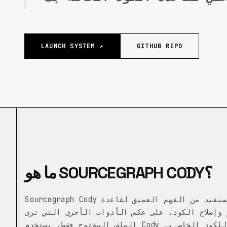
LAUNCH SYSTEM ↗
GITHUB REPO
ما هو SOURCEGRAPH CODY؟
Sourcegraph Cody هو مساعد ترميز يعمل بالذكاء الاصطناعي يستفيد من الفهم العميق لقاعدة
وإصلاح الكود. على عكس الأدوات الأخرى التي ترى
الملف المفتوح فقط، يستخدم Cody الرسم البياني للكود الخاص بـ Sourcegraph لجمع السياق من