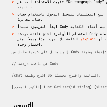
تثبيت الامتداد:
ابحث عن “Sourcegraph Cody” في سوق Visual Studio Code أو JetBrains وقم
بتثبيته.
تبع التعليمات لتسجيل الدخول باستخدام حساب Sourcegraph الخاص بك (أو إنشاء
حساب مجاني).
ابدأ الترميز:
استخدام الأوامر:
افتح نافذة دردشة Cody في الشريط الجانبي لبيئة التطوير المتكاملة
الخاصة بك. جرب أمرًا مدمجًا مثل
/explain
اختبار وحدة.
إليك مثال على كيفية طلبك من Cody إنشاء وظيفة:
// في نافذة دردشة Cody
/chat اشرح وظيفة Go التالية واقترح تحسينًا.
التسعير