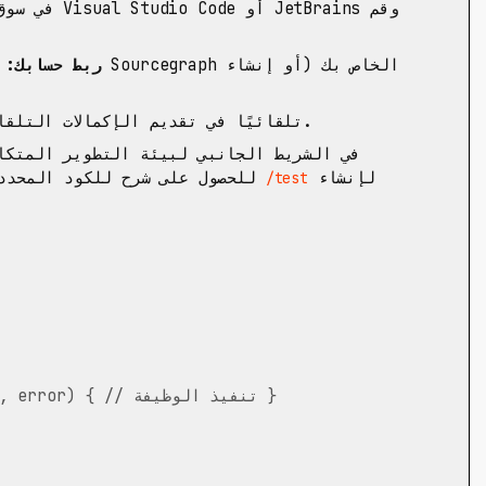
ربط حسابك:
ا
سيبدأ Cody تلقائيًا في تقديم الإكمالات التلقائية أثناء الكتابة.
لإنشاء
للحصول على شرح للكود المحدد، أو
/test
[الكود المحدد] func GetUser(id string) (*User, error) { // تنفيذ الوظيفة }