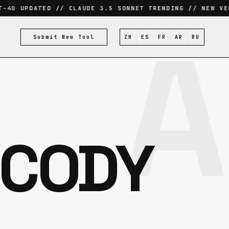
4O UPDATED // CLAUDE 3.5 SONNET TRENDING // NEW VEC
A
Submit New Tool
ZH
ES
FR
AR
RU
 CODY