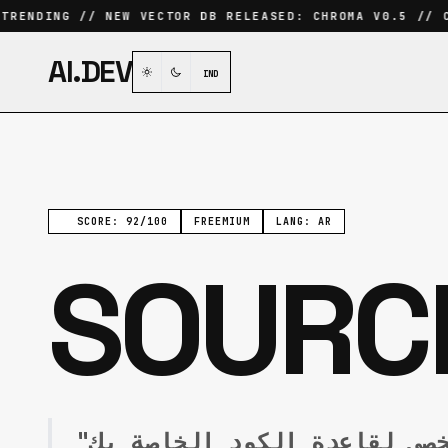
RENDING // NEW VECTOR DB RELEASED: CHROMA V0.5 // CU
AI.DEV
IND
SCORE: 92/100
FREEMIUM
LANG: AR
SOURC