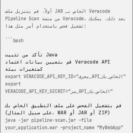
أولاً، قم بتنزيل ملف JAR الخاص بـ Veracode
Pipeline Scan من منصة Veracode. بعد ذلك، يمكنك
تشغيل فحص باستخدام أمر مثل هذا:
```bash
تأكد من تثبيت Java
قم بتعيين بيانات اعتماد Veracode API
كمتغيرات بيئة
export VERACODE_API_KEY_ID=”معرف_API_الخاص_بك”
export
VERACODE_API_KEY_SECRET=”سر_API_الخاص_بك”
قم بتشغيل الفحص على ملف التطبيق الخاص بك
(على سبيل المثال، WAR أو JAR أو ZIP)
java -jar pipeline-scan.jar –file
your_application.war –project_name “MyWebApp”