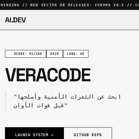
RENDING // NEW VECTOR DB RELEASED: CHROMA V0.5 // CU
AI.DEV
SCORE: 92/100
PAID
LANG: AR
VERACODE
"ابحث عن الثغرات الأمنية وأصلحها
قبل فوات الأوان"
LAUNCH SYSTEM ↗
GITHUB REPO