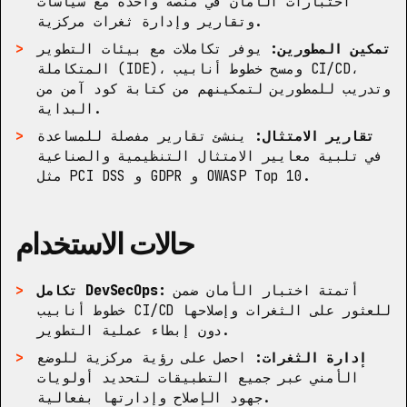
اختبارات الأمان في منصة واحدة مع سياسات
وتقارير وإدارة ثغرات مركزية.
تمكين المطورين:
يوفر تكاملات مع بيئات التطوير
المتكاملة (IDE)، ومسح خطوط أنابيب CI/CD،
وتدريب للمطورين لتمكينهم من كتابة كود آمن من
البداية.
تقارير الامتثال:
ينشئ تقارير مفصلة للمساعدة
في تلبية معايير الامتثال التنظيمية والصناعية
مثل PCI DSS و GDPR و OWASP Top 10.
حالات الاستخدام
أتمتة اختبار الأمان ضمن
تكامل DevSecOps:
خطوط أنابيب CI/CD للعثور على الثغرات وإصلاحها
دون إبطاء عملية التطوير.
إدارة الثغرات:
احصل على رؤية مركزية للوضع
الأمني عبر جميع التطبيقات لتحديد أولويات
جهود الإصلاح وإدارتها بفعالية.