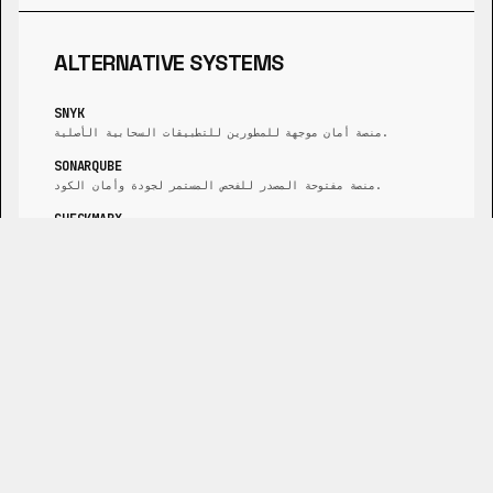
ALTERNATIVE SYSTEMS
SNYK
منصة أمان موجهة للمطورين للتطبيقات السحابية الأصلية.
SONARQUBE
منصة مفتوحة المصدر للفحص المستمر لجودة وأمان الكود.
CHECKMARX
منصة شاملة لاختبار أمان التطبيقات (AST).
FORTIFY
مجموعة من منتجات أمان التطبيقات من OpenText لـ SAST و DAST.
MEND.IO
منصة آلية لتحليل تكوين البرامج ومعالجتها.