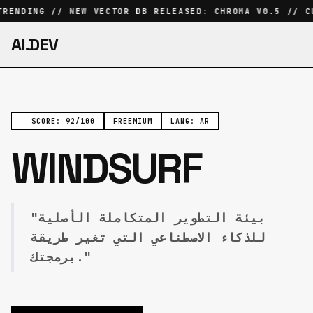
RENDING // NEW VECTOR DB RELEASED: CHROMA V0.5 // CU
AI.DEV
SCORE: 92/100
FREEMIUM
LANG: AR
WINDSURF
"بيئة التطوير المتكاملة الأصلية
للذكاء الاصطناعي التي تغير طريقة
برمجتك."