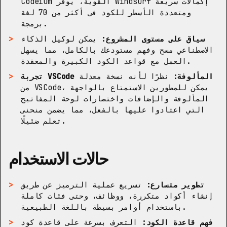
Codeium القوية، يوفر Windsurf إكمالات سريعة
ومتعددة الأسطر للكود في أكثر من 70 لغة
برمجة.
سياق على مستوى المشروع:
يمكن لوكيل الذكاء
الاصطناعي مسح وفهم مستودعك بالكامل، مما يسهل
العمل مع قواعد الكود الكبيرة والمعقدة.
تجربة VSCode المألوفة:
نظرًا لأنه نسخة معدلة
من VSCode، يمكن للمطورين الاستمتاع بالواجهة
المألوفة والإضافات واختصارات لوحة المفاتيح
التي اعتادوا عليها بالفعل، مما يضمن منحنى
تعلم ضئيلًا.
حالات الاستخدام
تطوير متسارع:
تسريع عملية الترميز عن طريق
إنشاء أكواد متكررة، ووظائف، وحتى فئات كاملة
باستخدام أوامر بسيطة باللغة الطبيعية.
فهم قاعدة الكود:
التعرف بسرعة على قاعدة كود