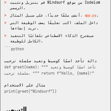
قم بتنزيل وتثبيت Windsurf من
موقع Codeium
.
الرسمي
.
أنشئ ملفًا جديدًا، على سبيل المثال،
app.py
داخل الملف، اكتب تعليقًا يصف الوظيفة التي
تريد إنشاءها.
سيقترح الذكاء الاصطناعي تلقائيًا التنفيذ
الكامل للوظيفة.
```python
دالة تأخذ اسمًا كوسيط وتعيد سلسلة ترحيب
def greet(name): “”” تأخذ اسمًا كوسيط وتعيد
سلسلة ترحيب. “”” return f”Hello, {name}!”
مثال على الاستخدام
print(greet(“Windsurf”))
التسعير