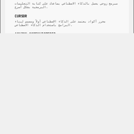
مبرمج زوجي يعمل بالذكاء الاصطناعي يساعدك على كتابة التعليمات
البرمجية بشكل أسرع.
CURSOR
محرر أكواد يعتمد على الذكاء الاصطناعي أولاً ومصمم لبناء
البرامج باستخدام الذكاء الاصطناعي.
AMAZON CODEWHISPERER
خدمة مدعومة بالتعلم الآلي تساعد على تحسين إنتاجية المطورين.
TABNINE
مساعد كود ذكاء اصطناعي يجعلك مبرمجًا أفضل.
REPLIT GHOSTWRITER
مساعد ترميز مدعوم بالذكاء الاصطناعي مدمج في بيئة تطوير
Replit.