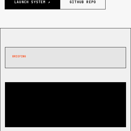
LAUNCH SYSTEM ↗
GITHUB REPO
BRIEFING