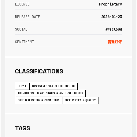
LICENSE
Proprietary
RELEASE DATE
2026-01-23
SOCIAL
awscloud
SENTIMENT
普遍好评
CLASSIFICATIONS
JEKYLL
DISCOVERED VIA GITHUB COPILOT
IDE-INTEGRATED ASSISTANTS & AI-FIRST EDITORS
CODE GENERATION & COMPLETION
CODE REVIEW & QUALITY
TAGS