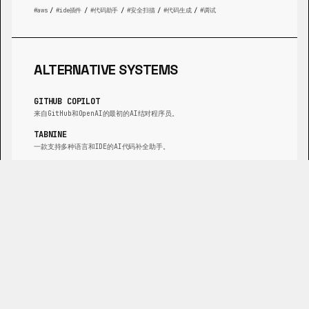
aws
/
ide插件
/
代码助手
/
安全扫描
/
代码生成
/
调试
ALTERNATIVE SYSTEMS
GITHUB COPILOT
来自GitHub和OpenAI的最初的AI结对程序员。
TABNINE
一款支持多种语言和IDE的AI代码补全助手。
CODEIUM
一款免费、注重速度的AI驱动的开发者工具包。
JETBRAINS AI ASSISTANT
一款深度集成到JetBrains IDE生态系统中的AI助手。
CODIUMAI
一款专注于为您的代码生成有意义测试的AI驱动工具。