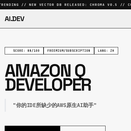
RENDING // NEW VECTOR DB RELEASED: CHROMA V0.5 // CU
AI.DEV
SCORE: 88/100
FREEMIUM/SUBSCRIPTION
LANG: ZH
AMAZON Q
DEVELOPER
"你的IDE所缺少的AWS原生AI助手"