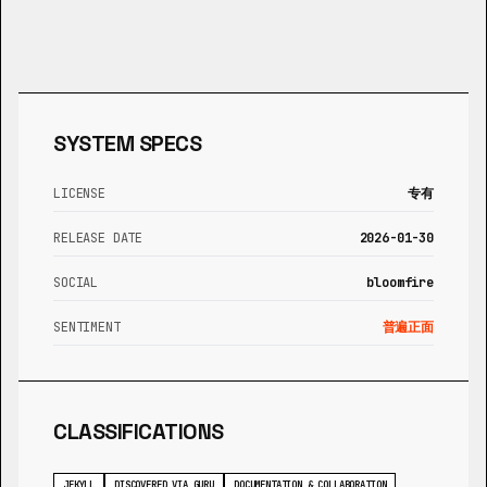
SYSTEM SPECS
LICENSE
专有
RELEASE DATE
2026-01-30
SOCIAL
bloomfire
SENTIMENT
普遍正面
CLASSIFICATIONS
JEKYLL
DISCOVERED VIA GURU
DOCUMENTATION & COLLABORATION