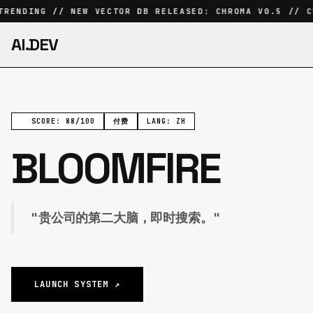
RENDING // NEW VECTOR DB RELEASED: CHROMA V0.5 // C
AI.DEV
SCORE: 88/100
付费
LANG: ZH
BLOOMFIRE
"贵公司的第二大脑，即时搜索。"
LAUNCH SYSTEM ↗