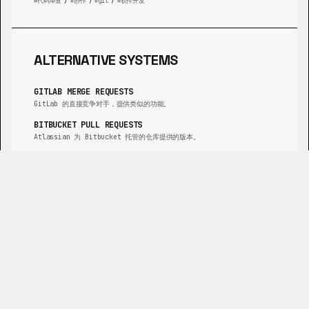
代码审查
/
协作
/
git
/
软件开发
ALTERNATIVE SYSTEMS
GITLAB MERGE REQUESTS
GitLab 的直接竞争对手，提供类似的功能。
BITBUCKET PULL REQUESTS
Atlassian 为 Bitbucket 托管的仓库提供的版本。
GERRIT
一个基于 Web 的代码审查工具，专注于以审查为中心的工作流。
AZURE REPOS PULL REQUESTS
微软在 Azure DevOps 中的实现。
PHABRICATOR
一个开源的开发协作工具套件，包括代码审查。