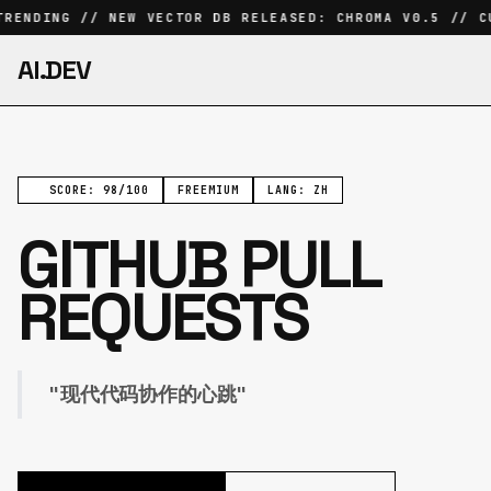
RENDING // NEW VECTOR DB RELEASED: CHROMA V0.5 // CU
AI.DEV
SCORE: 98/100
FREEMIUM
LANG: ZH
GITHUB PULL
REQUESTS
"现代代码协作的心跳"