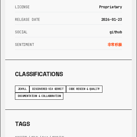
LICENSE
Proprietary
RELEASE DATE
2026-01-23
SOCIAL
github
SENTIMENT
非常积极
CLASSIFICATIONS
JEKYLL
DISCOVERED VIA GERRIT
CODE REVIEW & QUALITY
DOCUMENTATION & COLLABORATION
TAGS