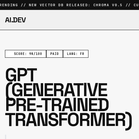
ENDING // NEW VECTOR DB RELEASED: CHROMA V0.5 // CU
AI.DEV
SCORE: 98/100
PAID
LANG: FR
GPT
(GENERATIVE
PRE-TRAINED
TRANSFORMER)