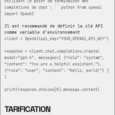
utilisant le point de terminaison des
complétions de chat : ```python from openai
import OpenAI
Il est recommandé de définir la clé API
comme variable d’environnement
client = OpenAI(api_key=”YOUR_OPENAI_API_KEY”)
response = client.chat.completions.create(
model=”gpt-4”, messages=[ {“role”: “system”,
“content”: “You are a helpful assistant.”},
{“role”: “user”, “content”: “Hello, world!”} ]
)
print(response.choices[0].message.content)
TARIFICATION