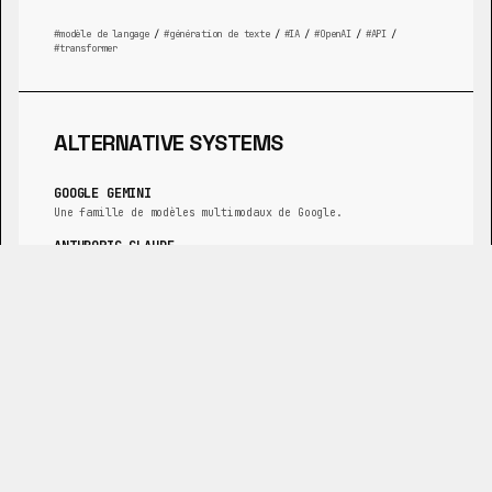
modèle de langage
/
génération de texte
/
IA
/
OpenAI
/
API
/
transformer
ALTERNATIVE SYSTEMS
GOOGLE GEMINI
Une famille de modèles multimodaux de Google.
ANTHROPIC CLAUDE
Un grand modèle de langage axé sur la sécurité et
l'utilité.
LLAMA 3
Un grand modèle de langage open-source de Meta AI.
MISTRAL LARGE
Un grand modèle de langage haute performance de Mistral AI.
HUGGING FACE TRANSFORMERS
Une bibliothèque donnant accès à une large gamme de modèles
pré-entraînés.