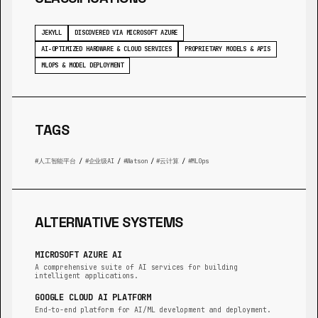
JEKYLL
DISCOVERED VIA MICROSOFT AZURE
AI-OPTIMIZED HARDWARE & CLOUD SERVICES
PROPRIETARY MODELS & APIS
MLOPS & MODEL DEPLOYMENT
TAGS
人工智能平台
/
企业级AI
/
Watson
/
云计算
/
MLOps
ALTERNATIVE SYSTEMS
MICROSOFT AZURE AI
A comprehensive suite of AI services for building
intelligent applications.
GOOGLE CLOUD AI PLATFORM
End-to-end platform for AI/ML development and deployment.