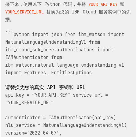
接下来，使用以下 Python 代码，并将
和
YOUR_API_KEY
替换为您的 IBM Cloud 服务实例中的凭
YOUR_SERVICE_URL
据。
```python import json from ibm_watson import
NaturalLanguageUnderstandingV1 from
ibm_cloud_sdk_core.authenticators import
IAMAuthenticator from
ibm_watson.natural_language_understanding_v1
import Features, EntitiesOptions
请替换为您的真实 API 密钥和 URL
api_key = “YOUR_API_KEY” service_url =
“YOUR_SERVICE_URL”
authenticator = IAMAuthenticator(api_key)
nlu_service = NaturalLanguageUnderstandingV1(
version=’2022-04-07’,