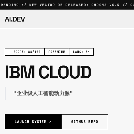
RENDING // NEW VECTOR DB RELEASED: CHROMA V0.5 // CU
AI.DEV
SCORE: 88/100
FREEMIUM
LANG: ZH
IBM CLOUD
"企业级人工智能动力源"
LAUNCH SYSTEM ↗
GITHUB REPO