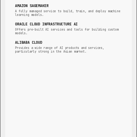
AMAZON SAGEMAKER
A fully managed service to build, train, and deploy machine
learning models.
ORACLE CLOUD INFRASTRUCTURE AI
Offers pre-built AI services and tools for building custom
models.
ALIBABA CLOUD
Provides a wide range of AI products and services,
particularly strong in the Asian market.