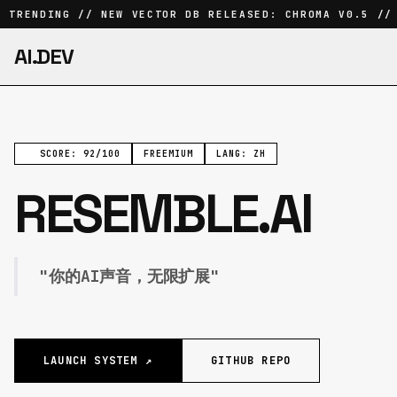
 TRENDING // NEW VECTOR DB RELEASED: CHROMA V0.5 // 
AI.DEV
SCORE: 92/100
FREEMIUM
LANG: ZH
RESEMBLE.AI
"你的AI声音，无限扩展"
LAUNCH SYSTEM ↗
GITHUB REPO