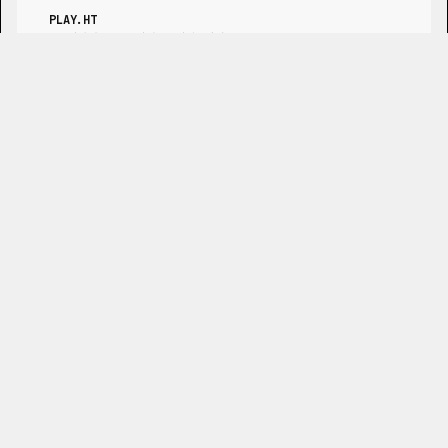
PLAY.HT
AI语音生成器，拥有庞大的语音和语言库。
MURF.AI
面向创作者和企业的多功能AI语音生成器。
COQUI.AI
开源TTS引擎和一个用于语音克隆的平台。