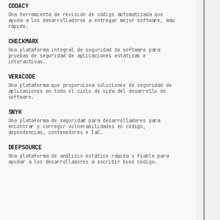
CODACY
Una herramienta de revisión de código automatizada que
ayuda a los desarrolladores a entregar mejor software, más
rápido.
CHECKMARX
Una plataforma integral de seguridad de software para
pruebas de seguridad de aplicaciones estáticas e
interactivas.
VERACODE
Una plataforma que proporciona soluciones de seguridad de
aplicaciones en todo el ciclo de vida del desarrollo de
software.
SNYK
Una plataforma de seguridad para desarrolladores para
encontrar y corregir vulnerabilidades en código,
dependencias, contenedores e IaC.
DEEPSOURCE
Una plataforma de análisis estático rápida y fiable para
ayudar a los desarrolladores a escribir buen código.