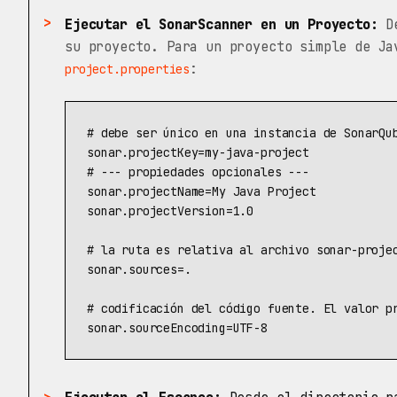
Ejecutar el SonarScanner en un Proyecto:
De
su proyecto. Para un proyecto simple de J
:
project.properties
sonar.projectKey
=
my-java-project
sonar.projectName
=
My Java Project
sonar.projectVersion
=
1.0
sonar.sources
=
.
sonar.sourceEncoding
=
UTF-8