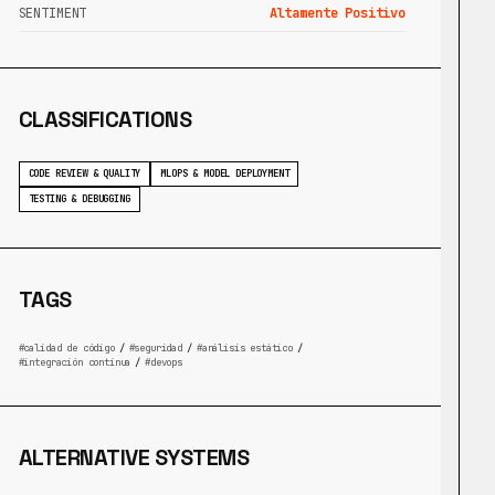
SENTIMENT
Altamente Positivo
CLASSIFICATIONS
CODE REVIEW & QUALITY
MLOPS & MODEL DEPLOYMENT
TESTING & DEBUGGING
TAGS
calidad de código
/
seguridad
/
análisis estático
/
integración continua
/
devops
ALTERNATIVE SYSTEMS