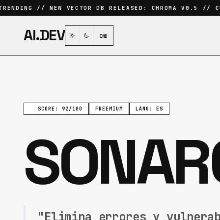
ENDING // NEW VECTOR DB RELEASED: CHROMA V0.5 // CUR
AI.DEV
IND
SCORE: 92/100
FREEMIUM
LANG: ES
SONAR
"Elimina errores y vulnera