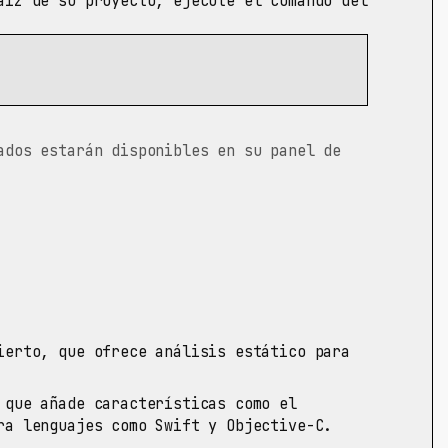
íz de su proyecto, ejecute el comando del
ados estarán disponibles en su panel de
erto, que ofrece análisis estático para
 que añade características como el
ra lenguajes como Swift y Objective-C.