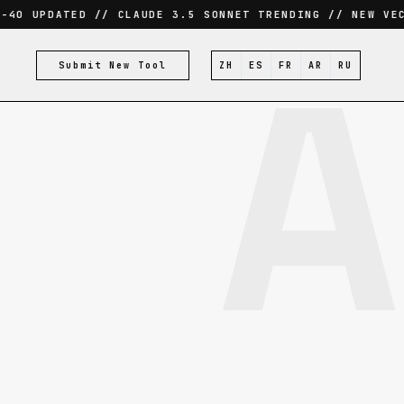
O UPDATED // CLAUDE 3.5 SONNET TRENDING // NEW VECT
A
Submit New Tool
ZH
ES
FR
AR
RU