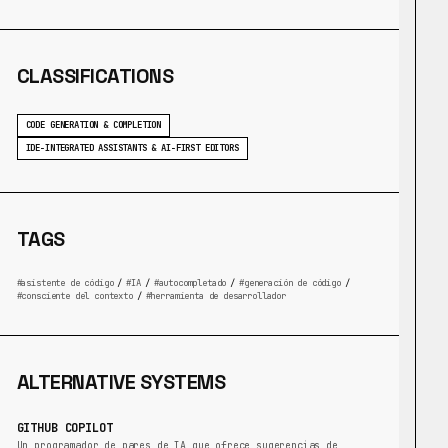
CLASSIFICATIONS
CODE GENERATION & COMPLETION
IDE-INTEGRATED ASSISTANTS & AI-FIRST EDITORS
TAGS
asistente de código
/
IA
/
autocompletado
/
generación de código
/
consciente del contexto
/
herramienta de desarrollador
ALTERNATIVE SYSTEMS
GITHUB COPILOT
Un programador de pares de IA que ofrece sugerencias de