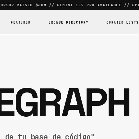
RSOR RAISED $60M // GEMINI 1.5 PRO AVAILABLE // GPT-
FEATURED
BROWSE DIRECTORY
CURATED LISTS
EGRAPH
l de tu base de código"