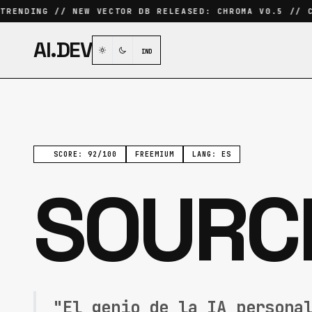
RENDING // NEW VECTOR DB RELEASED: CHROMA V0.5 // CU
AI.DEV
IND
SCORE: 92/100
FREEMIUM
LANG: ES
SOURC
"El genio de la IA persona