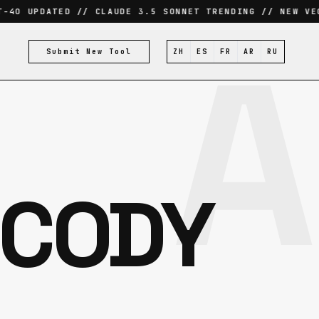
4O UPDATED // CLAUDE 3.5 SONNET TRENDING // NEW VECT
A
Submit New Tool
ZH
ES
FR
AR
RU
 CODY