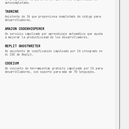
autocompletado.
TABNINE
Asistente de IA que proporciona completado de código para
desarrolladores.
AMAZON CODEWHISPERER
Un servicio impulsado por aprendizaje automático que ayuda
a mejorar la productividad de los desarrolladores.
REPLIT GHOSTWRITER
Un asistente de codificación impulsado por IA integrado en
el IDE de Replit.
CODEIUM
Un conjunto de herramientas gratuito impulsado por IA para
desarrolladores, con soporte para más de 70 lenguajes.