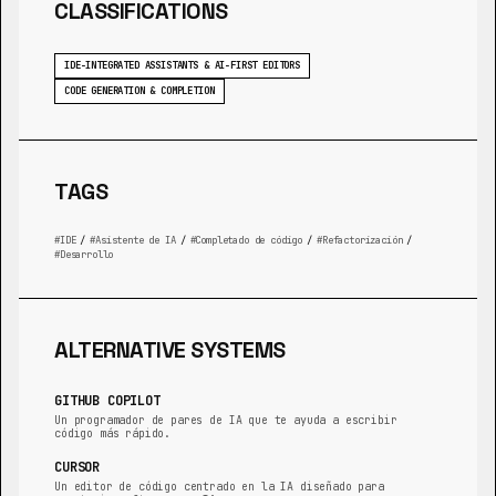
CLASSIFICATIONS
IDE-INTEGRATED ASSISTANTS & AI-FIRST EDITORS
CODE GENERATION & COMPLETION
TAGS
IDE
/
Asistente de IA
/
Completado de código
/
Refactorización
/
Desarrollo
ALTERNATIVE SYSTEMS
GITHUB COPILOT
Un programador de pares de IA que te ayuda a escribir
código más rápido.
CURSOR
Un editor de código centrado en la IA diseñado para