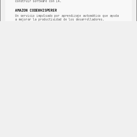
construir software con IA.
AMAZON CODEWHISPERER
Un servicio impulsado por aprendizaje automático que ayuda
a mejorar la productividad de los desarrolladores.
TABNINE
Un asistente de código de IA que te convierte en un mejor
programador.
REPLIT GHOSTWRITER
Un asistente de codificación impulsado por IA integrado en
el IDE de Replit.