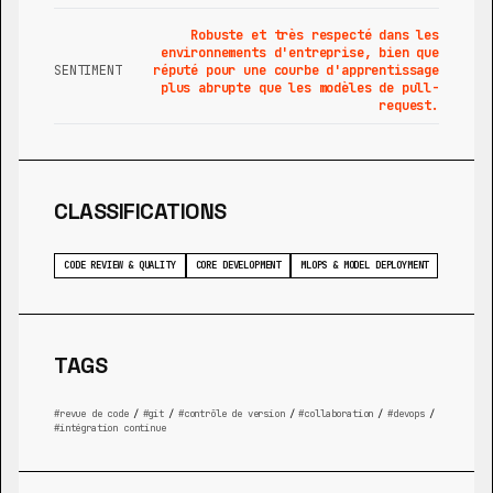
Robuste et très respecté dans les
environnements d'entreprise, bien que
SENTIMENT
réputé pour une courbe d'apprentissage
plus abrupte que les modèles de pull-
request.
CLASSIFICATIONS
CODE REVIEW & QUALITY
CORE DEVELOPMENT
MLOPS & MODEL DEPLOYMENT
TAGS
revue de code
/
git
/
contrôle de version
/
collaboration
/
devops
/
intégration continue