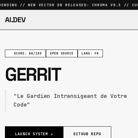
ENDING // NEW VECTOR DB RELEASED: CHROMA V0.5 // CUR
AI.DEV
SCORE: 88/100
OPEN SOURCE
LANG: FR
GERRIT
"Le Gardien Intransigeant de Votre
Code"
LAUNCH SYSTEM ↗
GITHUB REPO