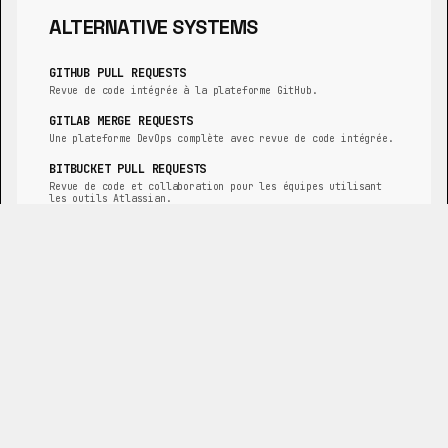
ALTERNATIVE SYSTEMS
GITHUB PULL REQUESTS
Revue de code intégrée à la plateforme GitHub.
GITLAB MERGE REQUESTS
Une plateforme DevOps complète avec revue de code intégrée.
BITBUCKET PULL REQUESTS
Revue de code et collaboration pour les équipes utilisant
les outils Atlassian.
PHABRICATOR
Une suite d'outils open-source pour le développement
logiciel, incluant la revue de code.
CRUCIBLE
L'outil de revue de code collaborative de qualité
entreprise d'Atlassian.