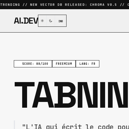
RENDING // NEW VECTOR DB RELEASED: CHROMA V0.5 // CU
AI.DEV
IND
SCORE: 88/100
FREEMIUM
LANG: FR
TABNIN
"L'IA qui écrit le code po