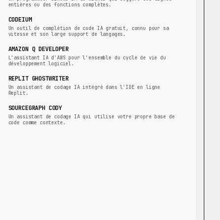
entières ou des fonctions complètes.
CODEIUM
Un outil de complétion de code IA gratuit, connu pour sa
vitesse et son large support de langages.
AMAZON Q DEVELOPER
L'assistant IA d'AWS pour l'ensemble du cycle de vie du
développement logiciel.
REPLIT GHOSTWRITER
Un assistant de codage IA intégré dans l'IDE en ligne
Replit.
SOURCEGRAPH CODY
Un assistant de codage IA qui utilise votre propre base de
code comme contexte.