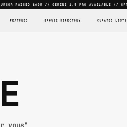
RSOR RAISED $60M // GEMINI 1.5 PRO AVAILABLE // GPT-
FEATURED
BROWSE DIRECTORY
CURATED LISTS
E
ur vous"