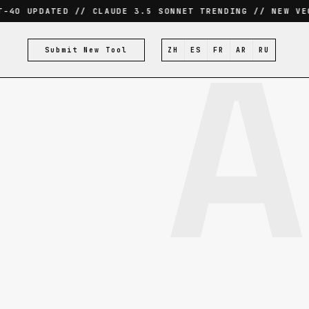
4O UPDATED // CLAUDE 3.5 SONNET TRENDING // NEW VECT
A
Submit New Tool
ZH
ES
FR
AR
RU