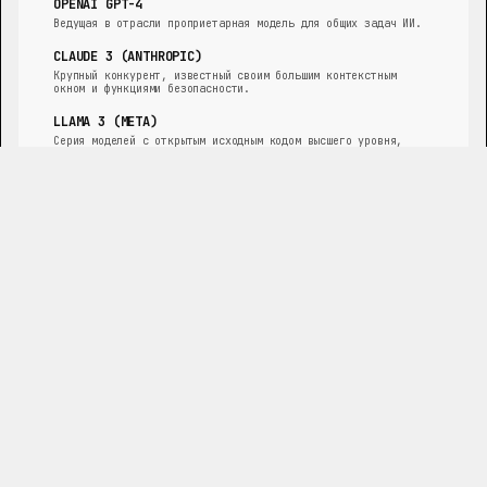
OPENAI GPT-4
Ведущая в отрасли проприетарная модель для общих задач ИИ.
CLAUDE 3 (ANTHROPIC)
Крупный конкурент, известный своим большим контекстным
окном и функциями безопасности.
LLAMA 3 (META)
Серия моделей с открытым исходным кодом высшего уровня,
широко используемая для исследований и коммерческих
приложений.
MISTRAL LARGE (MISTRAL AI)
Высокопроизводительная модель от ведущей европейской
компании в области ИИ.
GEMINI (GOOGLE)
Флагманское семейство мощных мультимодальных моделей ИИ от
Google.