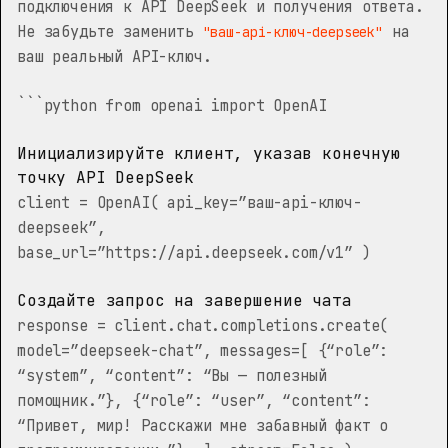
подключения к API DeepSeek и получения ответа.
Не забудьте заменить
на
"ваш-api-ключ-deepseek"
ваш реальный API-ключ.
```python from openai import OpenAI
Инициализируйте клиент, указав конечную
точку API DeepSeek
client = OpenAI( api_key=”ваш-api-ключ-
deepseek”,
base_url=”https://api.deepseek.com/v1” )
Создайте запрос на завершение чата
response = client.chat.completions.create(
model=”deepseek-chat”, messages=[ {“role”:
“system”, “content”: “Вы — полезный
помощник.”}, {“role”: “user”, “content”:
“Привет, мир! Расскажи мне забавный факт о