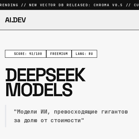
ENDING // NEW VECTOR DB RELEASED: CHROMA V0.5 // CU
AI.DEV
SCORE: 92/100
FREEMIUM
LANG: RU
DEEPSEEK
MODELS
"Модели ИИ, превосходящие гигантов
за долю от стоимости"