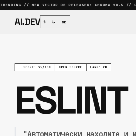
RENDING // NEW VECTOR DB RELEASED: CHROMA V0.5 // CU
AI.DEV
IND
SCORE: 95/100
OPEN SOURCE
LANG: RU
ESLINT
"Автоматически находите и 