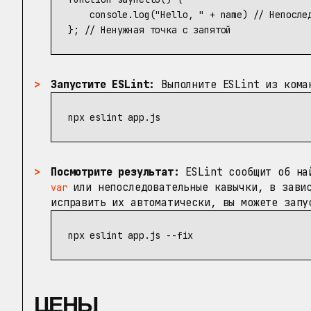
console
.
log
(
"
Hello, 
"
+
name
)
// Непосле
};
// Ненужная точка с запятой
Запустите ESLint:
Выполните ESLint из кома
Посмотрите результат:
ESLint сообщит об най
или непоследовательные кавычки, в завис
var
исправить их автоматически, вы можете запу
npx eslint app.js 
--fix
ЦЕНЫ