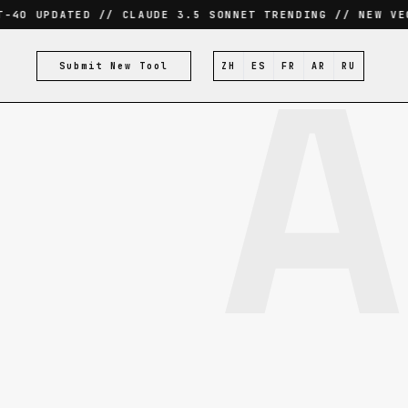
4O UPDATED // CLAUDE 3.5 SONNET TRENDING // NEW VECT
A
Submit New Tool
ZH
ES
FR
AR
RU