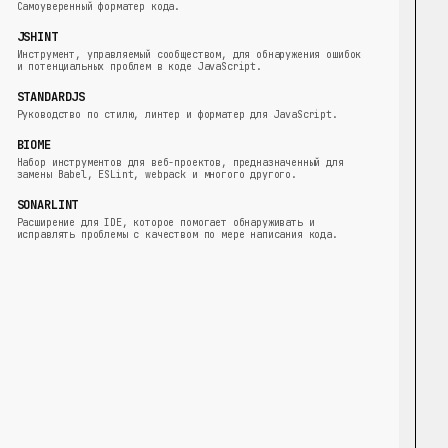
Самоуверенный форматер кода.
JSHINT
Инструмент, управляемый сообществом, для обнаружения ошибок
и потенциальных проблем в коде JavaScript.
STANDARDJS
Руководство по стилю, линтер и форматер для JavaScript.
BIOME
Набор инструментов для веб-проектов, предназначенный для
замены Babel, ESLint, webpack и многого другого.
SONARLINT
Расширение для IDE, которое помогает обнаруживать и
исправлять проблемы с качеством по мере написания кода.