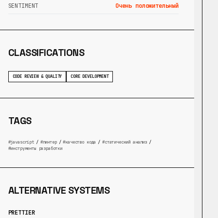
SENTIMENT
Очень положительный
CLASSIFICATIONS
CODE REVIEW & QUALITY
CORE DEVELOPMENT
TAGS
javascript
/
линтер
/
качество кода
/
статический анализ
/
инструменты разработки
ALTERNATIVE SYSTEMS
PRETTIER