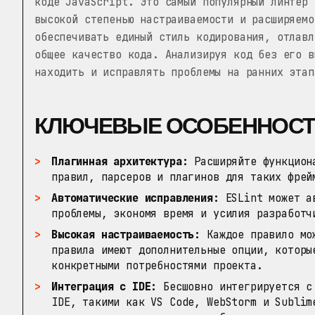
коде JavaScript. Это самый популярный линтер 
высокой степенью настраиваемости и расширяемо
обеспечивать единый стиль кодирования, отлавл
общее качество кода. Анализируя код без его в
находить и исправлять проблемы на ранних этап
КЛЮЧЕВЫЕ ОСОБЕННОС
Плагинная архитектура:
Расширяйте функциона
правил, парсеров и плагинов для таких фрей
Автоматические исправления:
ESLint может ав
проблемы, экономя время и усилия разработч
Высокая настраиваемость:
Каждое правило мож
правила имеют дополнительные опции, которы
конкретными потребностями проекта.
Интеграция с IDE:
Бесшовно интегрируется с 
IDE, такими как VS Code, WebStorm и Sublim