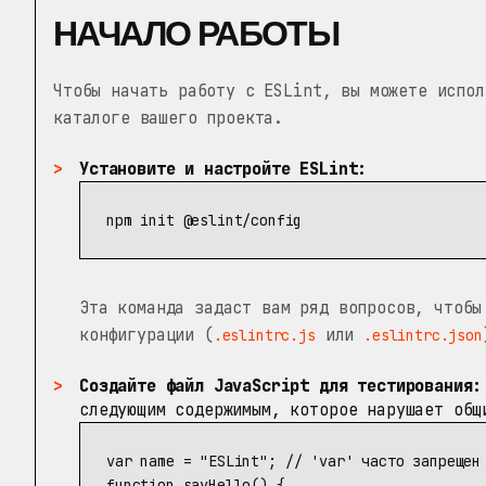
НАЧАЛО РАБОТЫ
Чтобы начать работу с ESLint, вы можете испол
каталоге вашего проекта.
Установите и настройте ESLint:
Эта команда задаст вам ряд вопросов, чтобы
конфигурации (
или
.eslintrc.js
.eslintrc.json
Создайте файл JavaScript для тестирования:
следующим содержимым, которое нарушает общ
var
name
=
"
ESLint
"
;
// 'var' часто запрещен
function
sayHello
()
{