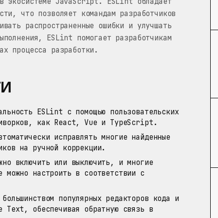
в экосистеме JavaScript. ESLint обладает
сти, что позволяет командам разработчиков
ивать распространенные ошибки и улучшать
ыполнения, ESLint помогает разработчикам
ах процесса разработки.
ТИ
льность ESLint с помощью пользовательских
мворков, как React, Vue и TypeScript.
томатически исправлять многие найденные
иков на ручной коррекции.
но включить или выключить, и многие
е можно настроить в соответствии с
большинством популярных редакторов кода и
e Text, обеспечивая обратную связь в