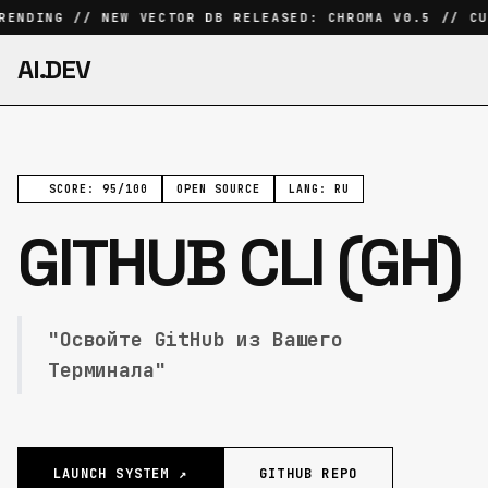
ENDING // NEW VECTOR DB RELEASED: CHROMA V0.5 // CU
AI.DEV
SCORE: 95/100
OPEN SOURCE
LANG: RU
GITHUB CLI (GH)
"Освойте GitHub из Вашего
Терминала"
LAUNCH SYSTEM ↗
GITHUB REPO