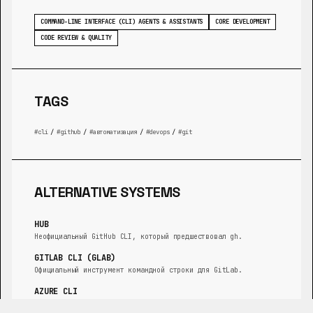
COMMAND-LINE INTERFACE (CLI) AGENTS & ASSISTANTS
CORE DEVELOPMENT
CODE REVIEW & QUALITY
TAGS
cli
/
github
/
автоматизация
/
devops
/
git
ALTERNATIVE SYSTEMS
HUB
Неофициальный GitHub CLI, который предшествовал gh.
GITLAB CLI (GLAB)
Официальный инструмент командной строки для GitLab.
AZURE CLI
Инструмент командной строки для взаимодействия со службами
Azure, включая Azure Repos.