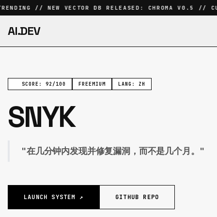
RENDING // NEW VECTOR DB RELEASED: CHROMA V0.5 // CU
AI.DEV
SCORE: 92/100
FREEMIUM
LANG: ZH
SNYK
"在几分钟内发现并修复漏洞，而不是几个月。"
LAUNCH SYSTEM ↗
GITHUB REPO