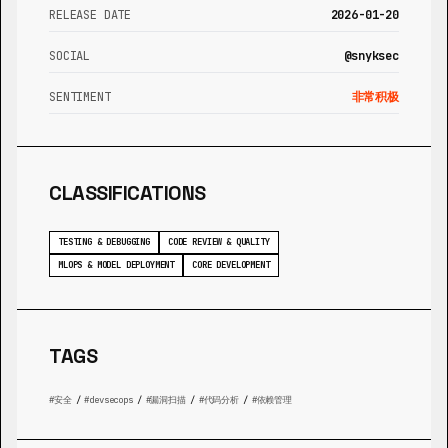
RELEASE DATE
2026-01-20
SOCIAL
@snyksec
SENTIMENT
非常积极
CLASSIFICATIONS
TESTING & DEBUGGING
CODE REVIEW & QUALITY
MLOPS & MODEL DEPLOYMENT
CORE DEVELOPMENT
TAGS
安全
/
devsecops
/
漏洞扫描
/
代码分析
/
依赖管理