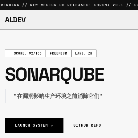
RENDING // NEW VECTOR DB RELEASED: CHROMA V0.5 // CU
AI.DEV
SCORE: 92/100
FREEMIUM
LANG: ZH
SONARQUBE
"在漏洞影响生产环境之前消除它们"
LAUNCH SYSTEM ↗
GITHUB REPO