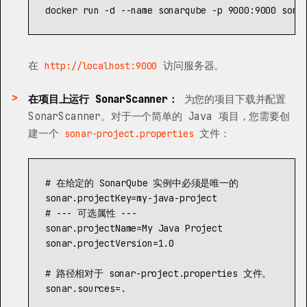
docker run 
-d
--name
 sonarqube 
-p
在
访问服务器。
http://localhost:9000
在项目上运行 SonarScanner：
为您的项目下载并配置
SonarScanner。对于一个简单的 Java 项目，您需要创
建一个
文件：
sonar-project.properties
sonar.projectKey
=
my-java-project
sonar.projectName
=
My Java Project
sonar.projectVersion
=
1.0
sonar.sources
=
.