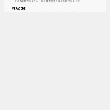
一个全面的软件安全平台，用于静态和交互式应用程序安全测试。
VERACODE
一个在整个软件开发生命周期中提供应用程序安全解决方案的平台。
SNYK
一个开发人员安全平台，用于查找和修复代码、依赖项、容器和IaC中的漏洞。
DEEPSOURCE
一个快速可靠的静态分析平台，帮助开发人员编写高质量代码。