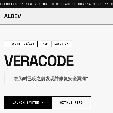
TRENDING // NEW VECTOR DB RELEASED: CHROMA V0.5 // C
AI.DEV
SCORE: 92/100
PAID
LANG: ZH
VERACODE
"在为时已晚之前发现并修复安全漏洞"
LAUNCH SYSTEM ↗
GITHUB REPO